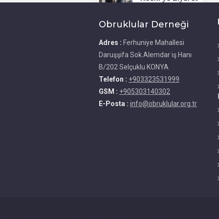
13 NİSAN 2023
Obruklular Derneği
Adres :
Ferhuniye Mahallesi
Daruşşifa Sok.Alemdar iş Hanı
B/202 Selçuklu KONYA
Telefon :
+903323531999
GSM :
+905303140302
E-Posta :
info@obruklular.org.tr