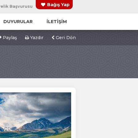
Bağış Yap
elik Başvurusu
DUYURULAR
İLETİŞİM
Paylaş
Yazdır
Geri Dön