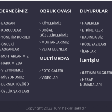
DERNEĞİMİZ
OBRUK OVASI
DUYURULAR
BAŞKAN
KÖYLERİMİZ
HABERLER
KURUCULAR
DOĞAL
ETKİNLİKLER
GÜZELLİKLERİMİZ
YÖNETİM KURULU
BASINDA BİZ
MUHTARLARIMIZ
ÖNCEKİ
KÖŞE YAZILARI
BAŞKANLAR
VEFAT EDENLER
İLANLAR
MUHTARLARIMIZ
MULTİMEDYA
İLETİŞİM
HAKKIMIZDA
VİZYONUMUZ
FOTO GALERİ
İLETİŞİM BİLGİLERİ
MİSYONUMUZ
VİDEOLAR
HESAP
DERNEK TÜZÜĞÜ
NUMARALARI
ÜYELİK ŞARTLARI
Copyright 2022 Tüm hakları saklıdır.