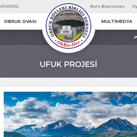
03140302
Burs Başvurusu
Üy
OBRUK OVASI
MULTİMEDYA
UFUK PROJESİ