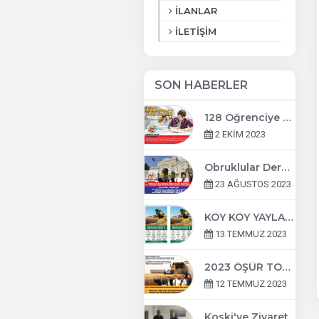
İLANLAR
İLETİŞİM
SON HABERLER
128 Öğrenciye Burs Desteği
2 EKİM 2023
Obruklular Derneği Burs Başvuruları Başlıyor!
23 AĞUSTOS 2023
KÖY KÖY YAYLA YAYLA ÖŞÜR TOPLAMA TAKVİMİ VE EKİPDE GÖREVLİ GÖNÜLLÜLER
13 TEMMUZ 2023
2023 ÖŞÜR TOPLAMA TAKVİMİ
12 TEMMUZ 2023
Koski'ye Ziyaret