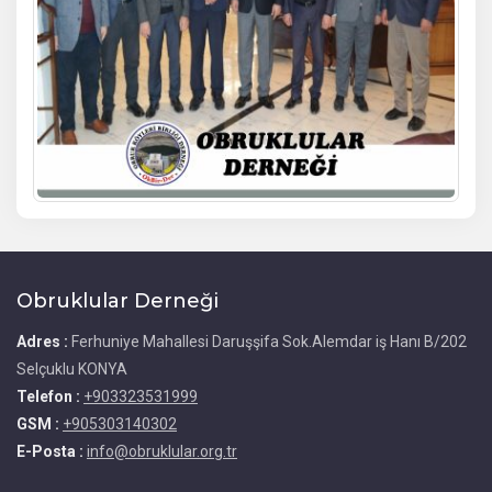
Obruklular Derneği
Adres :
Ferhuniye Mahallesi Daruşşifa Sok.Alemdar iş Hanı B/202
Selçuklu KONYA
Telefon :
+903323531999
GSM :
+905303140302
E-Posta :
info@obruklular.org.tr