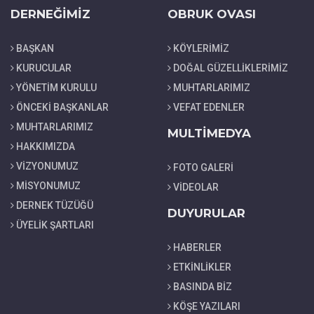
DERNEĞİMİZ
OBRUK OVASI
BAŞKAN
KÖYLERİMİZ
KURUCULAR
DOĞAL GÜZELLİKLERİMİZ
YÖNETİM KURULU
MUHTARLARIMIZ
ÖNCEKİ BAŞKANLAR
VEFAT EDENLER
MUHTARLARIMIZ
MULTİMEDYA
HAKKIMIZDA
VİZYONUMUZ
FOTO GALERİ
MİSYONUMUZ
VİDEOLAR
DERNEK TÜZÜĞÜ
DUYURULAR
ÜYELİK ŞARTLARI
HABERLER
ETKİNLİKLER
BASINDA BİZ
KÖŞE YAZILARI